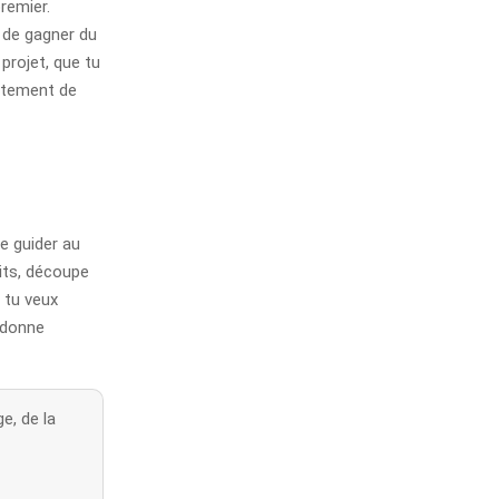
remier.
i de gagner du
projet, que tu
vêtement de
te guider au
uits, découpe
 tu veux
 donne
e, de la