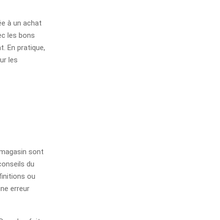
ée à un achat
vec les bons
. En pratique,
ur les
 magasin sont
conseils du
finitions ou
une erreur