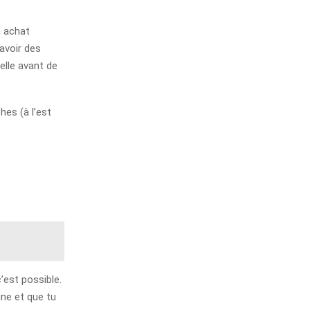
n achat
 avoir des
elle avant de
es (à l’est
’est possible.
gne et que tu