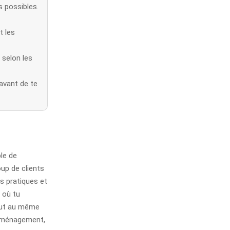
s possibles.
t les
 selon les
 avant de te
le de
up de clients
s pratiques et
 où tu
faut au même
d’aménagement,