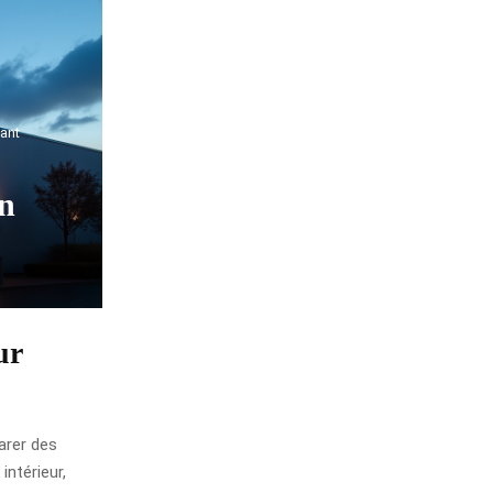
ant
on
ur
arer des
intérieur,