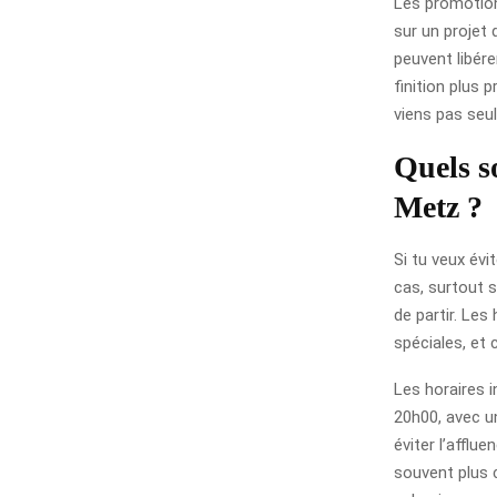
Les promotions
sur un projet 
peuvent libér
finition plus 
viens pas seul
Quels s
Metz ?
Si tu veux évi
cas, surtout s
de partir. Les
spéciales, et 
Les horaires 
20h00, avec un
éviter l’afflue
souvent plus 