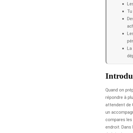
Le
Tu 
Des
ac
Le
pér
La 
dép
Introdu
Quand on prép
répondre à pl
attendent de 
un accompagne
compares les 
endroit. Dans