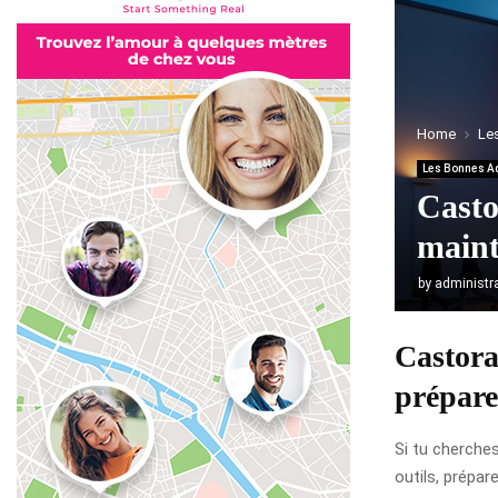
Home
Le
Les Bonnes A
Casto
main
by
administr
Castora
préparer
Si tu cherche
outils, prépar