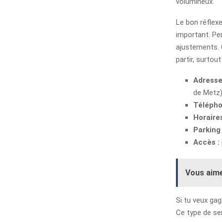
volumineux.
Le bon réflexe
important. Pen
ajustements. C
partir, surtou
Adress
de Metz)
Téléph
Horaire
Parking 
Accès :
Vous aime
Si tu veux gag
Ce type de ser