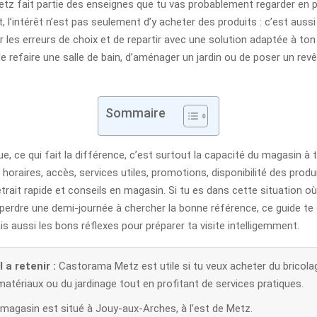
z fait partie des enseignes que tu vas probablement regarder en p
l’intérêt n’est pas seulement d’y acheter des produits : c’est auss
r les erreurs de choix et de repartir avec une solution adaptée à ton 
de refaire une salle de bain, d’aménager un jardin ou de poser un re
Sommaire
ue, ce qui fait la différence, c’est surtout la capacité du magasin à 
oraires, accès, services utiles, promotions, disponibilité des prod
trait rapide et conseils en magasin. Si tu es dans cette situation où
perdre une demi-journée à chercher la bonne référence, ce guide te
ais aussi les bons réflexes pour préparer ta visite intelligemment.
 a retenir :
Castorama Metz est utile si tu veux acheter du bricolag
atériaux ou du jardinage tout en profitant de services pratiques.
 magasin est situé à Jouy-aux-Arches, à l’est de Metz.