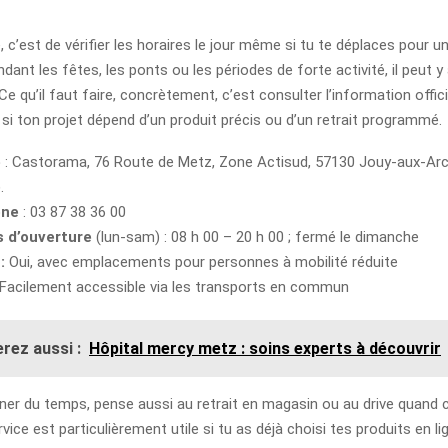
, c’est de vérifier les horaires le jour même si tu te déplaces pour u
dant les fêtes, les ponts ou les périodes de forte activité, il peut y
e qu’il faut faire, concrètement, c’est consulter l’information offici
t si ton projet dépend d’un produit précis ou d’un retrait programmé.
e
: Castorama, 76 Route de Metz, Zone Actisud, 57130 Jouy‑aux‑Arch
.
one
: 03 87 38 36 00
s d’ouverture
(lun‑sam) : 08 h 00 – 20 h 00 ; fermé le dimanche
:
Oui, avec emplacements pour personnes à mobilité réduite
Facilement accessible via les transports en commun
rez aussi :
Hôpital mercy metz : soins experts à découvrir
ner du temps, pense aussi au retrait en magasin ou au drive quand c
vice est particulièrement utile si tu as déjà choisi tes produits en li