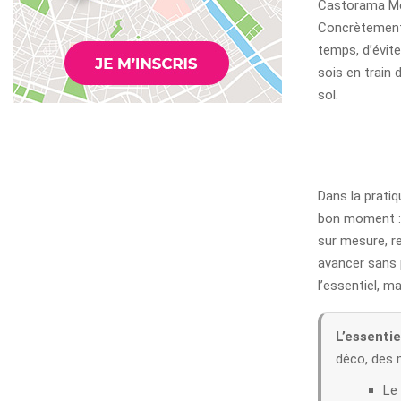
Castorama Met
Concrètement, 
temps, d’évite
sois en train 
sol.
Dans la pratiq
bon moment : h
sur mesure, re
avancer sans 
l’essentiel, m
L’essentiel
déco, des m
Le