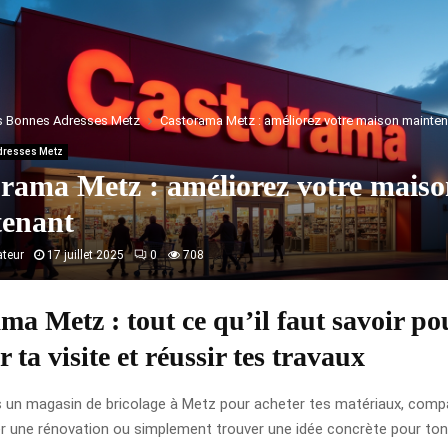
s Bonnes Adresses Metz
Castorama Metz : améliorez votre maison mainten
dresses Metz
rama Metz : améliorez votre mais
tenant
ateur
17 juillet 2025
0
708
ma Metz : tout ce qu’il faut savoir po
 ta visite et réussir tes travaux
s un magasin de bricolage à Metz pour acheter tes matériaux, comp
er une rénovation ou simplement trouver une idée concrète pour ton 