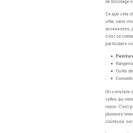
de bricolage e
Ce que cela ch
utile, sans mu
accessoires, p
c’est ce mélan
particuliers c
Peintur
Rangemen
Outils d
Conseils
On constate s
celles qui vie
rayon. C’est p
plusieurs nive
coûteuse, sur