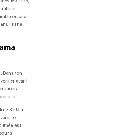
Dans les faits,
utillage
urable ou une
ens : tu ne
rama
e. Dans ton
vérifier avant
pérations
 pressés.
i de 8h00 à
venir tôt,
 journée est
oduits