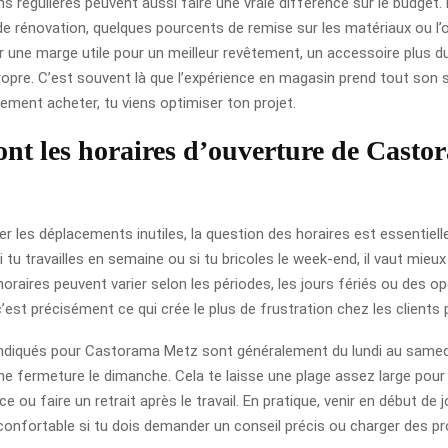
 régulières peuvent aussi faire une vraie différence sur le budget. 
de rénovation, quelques pourcents de remise sur les matériaux ou l’o
er une marge utile pour un meilleur revêtement, un accessoire plus d
propre. C’est souvent là que l’expérience en magasin prend tout son s
ement acheter, tu viens optimiser ton projet.
ont les horaires d’ouverture de Casto
ter les déplacements inutiles, la question des horaires est essentiell
i tu travailles en semaine ou si tu bricoles le week-end, il vaut mieux 
 horaires peuvent varier selon les périodes, les jours fériés ou des o
c’est précisément ce qui crée le plus de frustration chez les clients
indiqués pour Castorama Metz sont généralement du lundi au samed
e fermeture le dimanche. Cela te laisse une plage assez large pour 
nce ou faire un retrait après le travail. En pratique, venir en début de
confortable si tu dois demander un conseil précis ou charger des pr