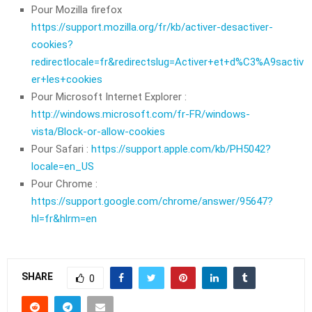
Pour Mozilla firefox
https://support.mozilla.org/fr/kb/activer-desactiver-
cookies?
redirectlocale=fr&redirectslug=Activer+et+d%C3%A9sactiv
er+les+cookies
Pour Microsoft Internet Explorer :
http://windows.microsoft.com/fr-FR/windows-
vista/Block-or-allow-cookies
Pour Safari :
https://support.apple.com/kb/PH5042?
locale=en_US
Pour Chrome :
https://support.google.com/chrome/answer/95647?
hl=fr&hlrm=en
SHARE
0