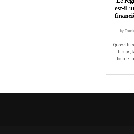
Le reg
est-il 
financ
by
Tamb
Quand tu a
temps, l
lourde : 