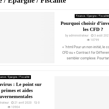
 / Epargne / Fiscalité
Finance / Epargne / Fiscalité
Pourquoi choisir d’inve
les CFD ?
by
administrateur
3 août 202
10799
« `html Pour un non-initié, le 
CFD ou « Contract for Differe
sembler complexe. Pourtant,
ance / Epargne / Fiscalité
virus : Le point sur
s primes et aides
uvernementales
trateur
21 avril 2020
0
10904