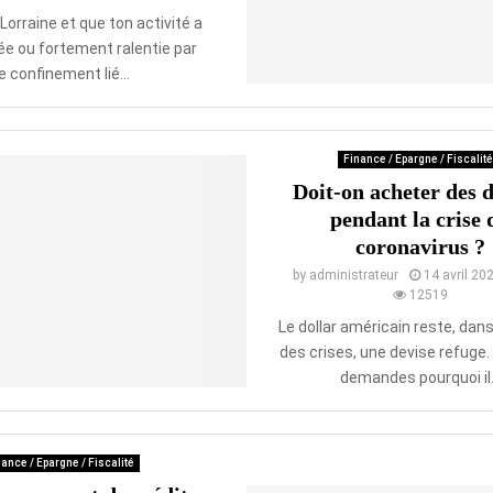
 Lorraine et que ton activité a
e ou fortement ralentie par
le confinement lié...
Finance / Epargne / Fiscalité
Doit-on acheter des d
pendant la crise 
coronavirus ?
by
administrateur
14 avril 20
12519
Le dollar américain reste, dans
des crises, une devise refuge. 
demandes pourquoi il.
ance / Epargne / Fiscalité