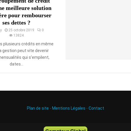
roupement de crédit
une meilleure solution
ière pour rembourser
ses dettes ?
y
25 octobre 2019
0
13824
s plusieurs crédits en même
a gestion peut vite devenir
mensualités qui s’empilent,
dates...
Plan de site
-
Mentions Légales
-
Contact