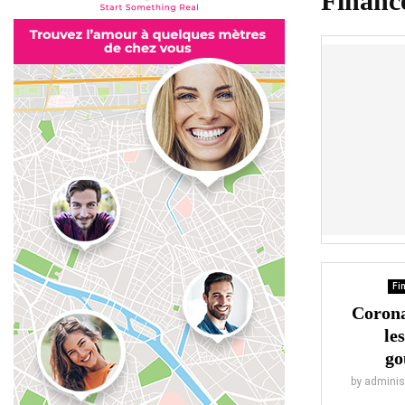
Finance
Fin
Corona
le
go
by
adminis