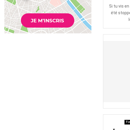
Si tu vis en
été stoppé
Fin