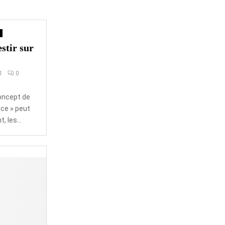
stir sur
1
0
concept de
nce » peut
 les...