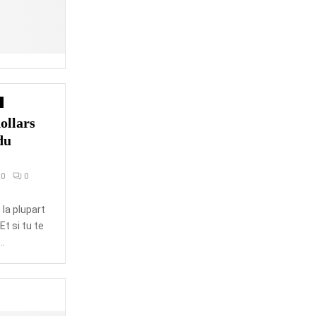
ollars
du
20
0
 la plupart
Et si tu te
..