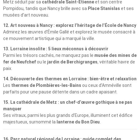
Metz séduit par sa
cathédrale Saint-Étienne
et son centre
Pompidou, tandis que Nancy brille avec sa
Place Stanislas
et ses
musées d’art nouveau.
12. Art nouveau à Nancy : explorez l’héritage de l’École de Nancy
Admirez les œuvres d’Émile Gallé et explorez le musée consacré à
ce mouvement artistique qui a marqué la ville.
13. Lorraine insolite : 5 lieux méconnus à découvrir
Parmi les trésors cachés, ne manquez pas le
musée des mines de
fer de Neufchef
ou le
jardin de Berchigranges
, véritable havre de
paix.
14. Découverte des thermes en Lorraine : bien-être et relaxation
Les
thermes de Plombières-les-Bains
ou ceux d’Amnéville sont
parfaits pour une pause détente dans un cadre apaisant.
15. La cathédrale de Metz : un chef-d’œuvre gothique à ne pas
manquer
Ses vitraux, parmi les plus grands d’Europe, illuminent cet édifice
majestueux, surnommé la
lanterne du Bon Dieu
.
16. Parc naturel régional de Lorraine : guide complet des