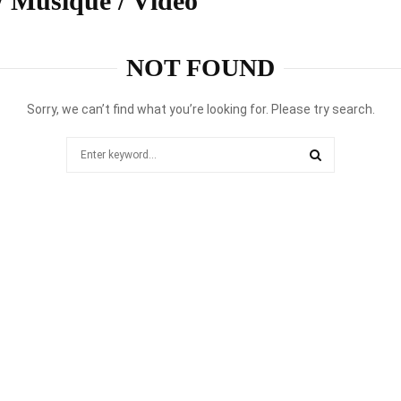
/ Musique / Vidéo
NOT FOUND
Sorry, we can’t find what you’re looking for. Please try search.
Search
for:
SEARCH