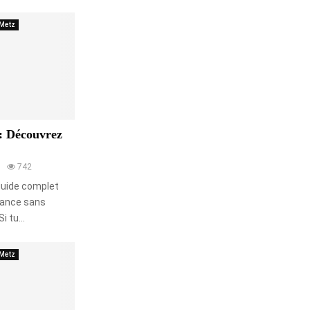
Metz
: Découvrez
742
 guide complet
éance sans
 tu...
Metz