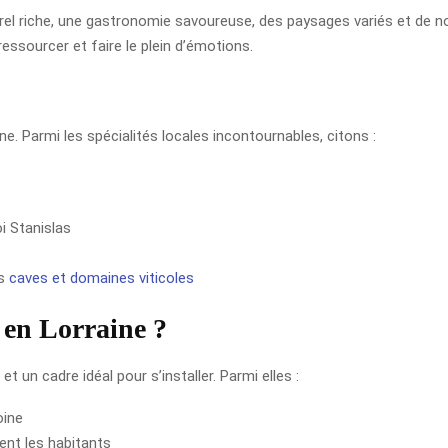
lturel riche, une gastronomie savoureuse, des paysages variés et de
ressourcer et faire le plein d’émotions.
e. Parmi les spécialités locales incontournables, citons :
oi Stanislas
es
caves et domaines viticoles
e en Lorraine ?
t un cadre idéal pour s’installer. Parmi elles :
oine
ent les habitants