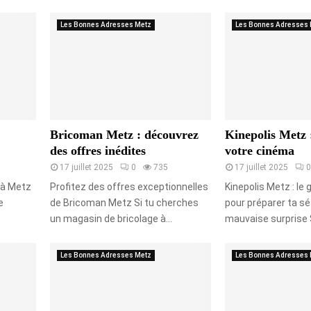
Les Bonnes Adresses Metz
Les Bonnes Adresses 
Bricoman Metz : découvrez
Kinepolis Metz 
des offres inédites
votre cinéma
17 juillet 2025
0
735
17 juillet 2025
0
g à Metz
Profitez des offres exceptionnelles
Kinepolis Metz : le
e
de Bricoman Metz Si tu cherches
pour préparer ta s
un magasin de bricolage à...
mauvaise surprise Si
Les Bonnes Adresses Metz
Les Bonnes Adresses 