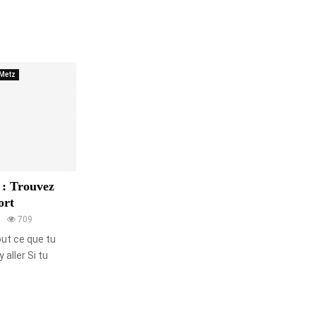
Metz
 : Trouvez
ort
709
out ce que tu
 aller Si tu