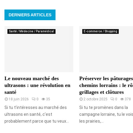
DERNIERS ARTICLES
Santé / Médecine / Paramédical
E-commerce / Shopping
Le nouveau marché des
Préserver les pâturages
ultrasons : une révolution en
chemins lorrains : le rô
santé
grillages et clôtures
18 juin 2026
0
35
2 octobre 2025
0
378
Si tu t’intéresses au marché des
Si tu te promènes dans la
ultrasons en santé, c’est
campagne lorraine, tu le vois 
probablement parce que tu veux...
les prairies,...