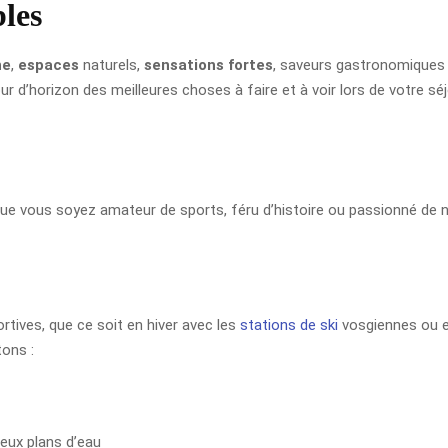
bles
ne
,
espaces
naturels,
sensations fortes
, saveurs gastronomiques e
ur d’horizon des meilleures choses à faire et à voir lors de votre sé
 Que vous soyez amateur de sports, féru d’histoire ou passionné de 
ortives, que ce soit en hiver avec les
stations de ski
vosgiennes ou e
tons :
reux plans d’eau