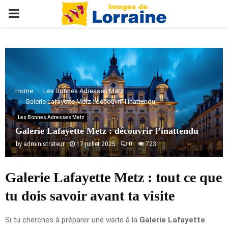
PRIMARY
MENU
Home
Les Bonnes Adresses Metz
Galerie Lafayette Metz : découvrir l’inattendu
Les Bonnes Adresses Metz
Galerie Lafayette Metz : découvrir l’inattendu
by
administrateur
17 juillet 2025
0
723
Galerie Lafayette Metz : tout ce que
tu dois savoir avant ta visite
Si tu cherches à préparer une visite à la
Galerie Lafayette