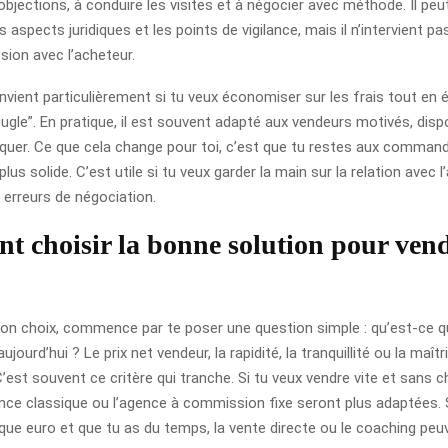
objections, à conduire les visites et à négocier avec méthode. Il pe
les aspects juridiques et les points de vigilance, mais il n’intervient 
sion avec l’acheteur.
vient particulièrement si tu veux économiser sur les frais tout en é
eugle”. En pratique, il est souvent adapté aux vendeurs motivés, disp
liquer. Ce que cela change pour toi, c’est que tu restes aux comman
us solide. C’est utile si tu veux garder la main sur la relation avec 
s erreurs de négociation.
 choisir la bonne solution pour vend
 bon choix, commence par te poser une question simple : qu’est-ce q
aujourd’hui ? Le prix net vendeur, la rapidité, la tranquillité ou la maîtr
est souvent ce critère qui tranche. Si tu veux vendre vite et sans 
ence classique ou l’agence à commission fixe seront plus adaptées. 
que euro et que tu as du temps, la vente directe ou le coaching peu