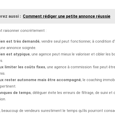
rez aussi :
Comment rédiger une petite annonce réussie
t raisonner concrètement :
bien est très demandé
, vendre seul peut fonctionner, à condition d’
 une annonce soignée.
ien est atypique
, une agence peut mieux le valoriser et cibler les 
s.
ux limiter les coûts fixes
, une agence à commission fixe peut êtr
is.
eux rester autonome mais être accompagné
, le coaching immobi
pertinent.
anques de temps
, déléguer évite les erreurs de filtrage, de suivi et 
ion.
s, beaucoup de vendeurs surestiment le temps qu’ils pourront consac