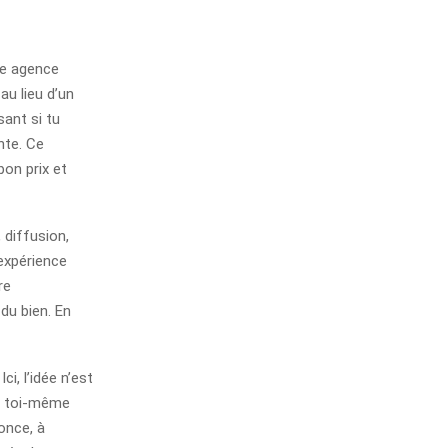
ne agence
au lieu d’un
ant si tu
nte. Ce
bon prix et
 diffusion,
expérience
re
du bien. En
i, l’idée n’est
re toi-même
nonce, à