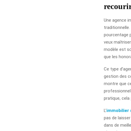
recouri
Une agence im
traditionnelle
pourcentage p
veux maîtriser
modèle est so
que les honora
Ce type d’agen
gestion des c
montre que ce
professionnel
pratique, cel
L’
immobilier
pas de laisse
dans de meille