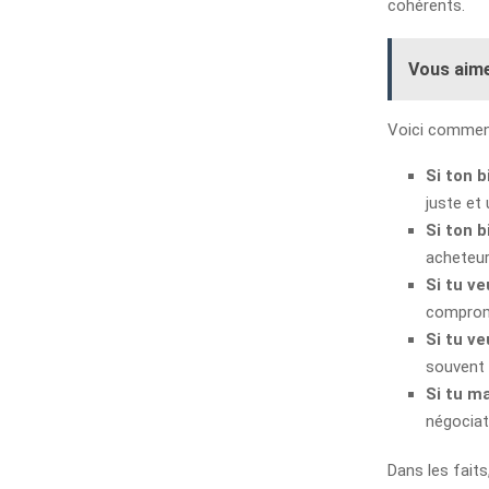
cohérents.
Vous aime
Voici commen
Si ton 
juste et
Si ton b
acheteur
Si tu ve
comprom
Si tu v
souvent 
Si tu m
négociat
Dans les fait