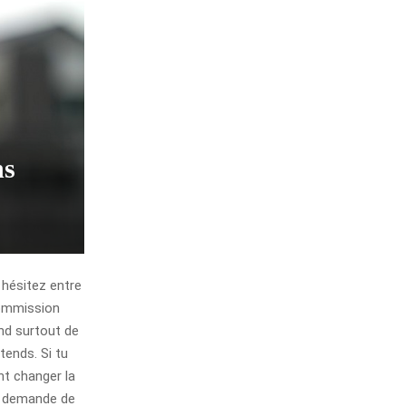
ns
hésitez entre
commission
end surtout de
tends. Si tu
nt changer la
la demande de