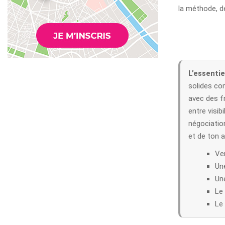
la méthode, de
L’essentiel
solides c
avec des f
entre visib
négociatio
et de ton a
Ve
Une
Un
Le 
Le 