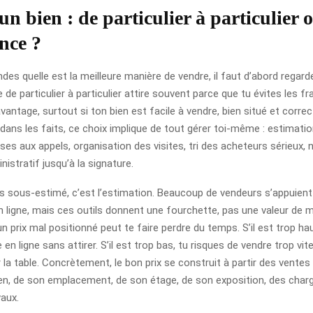
n bien : de particulier à particulier 
nce ?
des quelle est la meilleure manière de vendre, il faut d’abord regarder
e de particulier à particulier attire souvent parce que tu évites les fr
avantage, surtout si ton bien est facile à vendre, bien situé et corr
 dans les faits, ce choix implique de tout gérer toi-même : estimati
es aux appels, organisation des visites, tri des acheteurs sérieux, 
nistratif jusqu’à la signature.
lus sous-estimé, c’est l’estimation. Beaucoup de vendeurs s’appuient
n ligne, mais ces outils donnent une fourchette, pas une valeur de m
un prix mal positionné peut te faire perdre du temps. S’il est trop ha
en ligne sans attirer. S’il est trop bas, tu risques de vendre trop vite
r la table. Concrètement, le bon prix se construit à partir des vente
bien, de son emplacement, de son étage, de son exposition, des char
vaux.