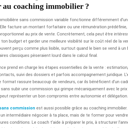
r au coaching immobilier ?
mobilière sans commission variable fonctionne différemment d’u
. Elle facture un montant forfaitaire ou une rémunération prédéfinie, 
roportionnel au prix de vente. Concrètement, cela peut être intéress
 ton budget et garder une meilleure visibilité sur le coût réel de la ve
uvent perçu comme plus lisible, surtout quand le bien se vend à un 
ires classiques pèseraient lourd dans le calcul final.
ce prend en charge les étapes essentielles de la vente : estimation,
ontacts, suivi des dossiers et parfois accompagnement juridique. L’
 format rassure beaucoup de vendeurs, car ils bénéficient d’un cad
 sans subir une commission qui grimpe mécaniquement avec le prix 
a peut représenter un bon compromis entre autonomie et délégation.
 sans commission
est aussi possible grâce au coaching immobilier. Ic
r un intermédiaire négocier à ta place, mais de te former pour vend
ures conditions. Le coach t’aide à préparer le prix, à structurer l’an