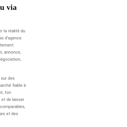
ou via
 la réalité du
ais d’agence.
ectement
on, annonce,
négociation,
 sur des
arché fiable à
ut, ton
 et de laisser
s comparables,
ges et des