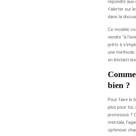
répondre aux 
t’alerter sur 
dans la discus
Ce modèle con
vendre “à l’av
prêts à s’imp
une méthode pl
en limitant le
Comment
bien ?
Pour faire le
plus pour toi, 
processus ? C’
mentale, l’ag
optimiser cha