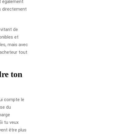
ut également
pas directement
vitant de
onibles et
des, mais avec
l’acheteur tout
re ton
ui compte le
ise du
charge
Si tu veux
vent être plus