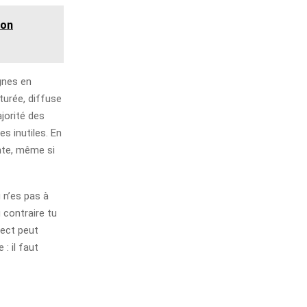
son
gnes en
turée, diffuse
ajorité des
s inutiles. En
ente, même si
u n’es pas à
u contraire tu
rect peut
 : il faut