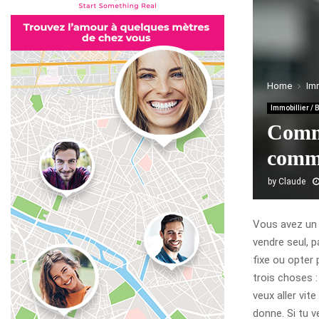
Home
Imm
Immobillier /
Comme
commi
by
Claude
Vous avez un 
vendre seul, 
fixe ou opter 
trois choses :
veux aller vit
donne. Si tu 