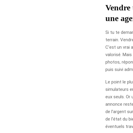
Vendre u
une age
Si tu te deman
terrain. Vendr
C’est un vrai 
valorisé. Mais
photos, répons
puis suivi admi
Le point le p
simulateurs e
eux seuls. Or 
annonce reste 
de l’argent su
de l’état du 
éventuels tra