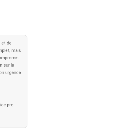
 et de
plet, mais
 compromis
n sur la
ton urgence
ice pro.