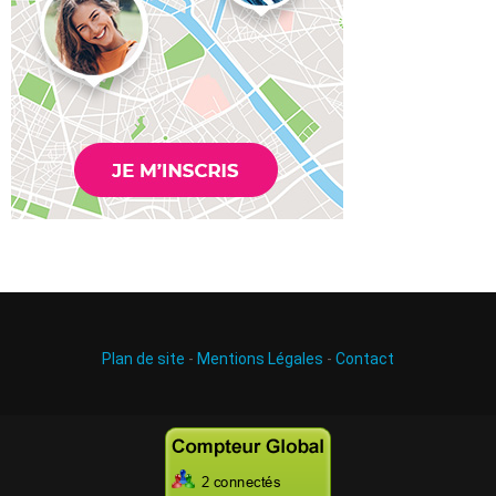
Plan de site
-
Mentions Légales
-
Contact