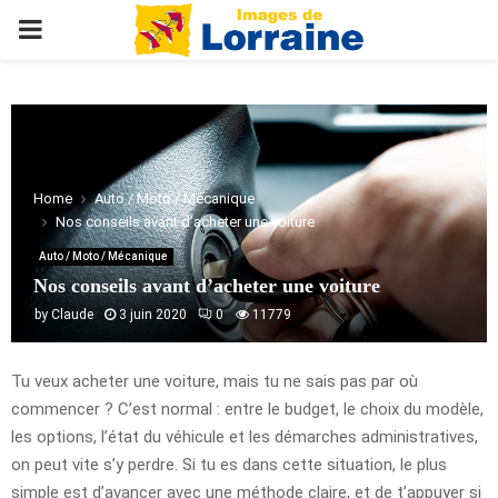
PRIMARY
MENU
Home
Auto / Moto / Mécanique
Nos conseils avant d’acheter une voiture
Auto / Moto / Mécanique
Nos conseils avant d’acheter une voiture
by
Claude
3 juin 2020
0
11779
Tu veux acheter une voiture, mais tu ne sais pas par où
commencer ? C’est normal : entre le budget, le choix du modèle,
les options, l’état du véhicule et les démarches administratives,
on peut vite s’y perdre. Si tu es dans cette situation, le plus
simple est d’avancer avec une méthode claire, et de t’appuyer si