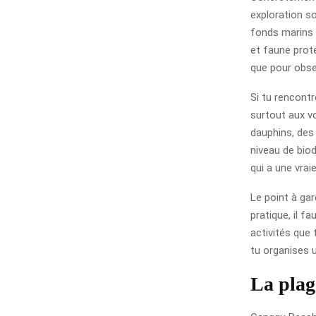
exploration so
fonds marins 
et faune proté
que pour obser
Si tu rencontr
surtout aux v
dauphins, des
niveau de biod
qui a une vrai
Le point à ga
pratique, il f
activités que 
tu organises 
La plag