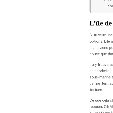
fou
L’île d
Si tu veux une
options. L’île 
Ici, tu viens 
douce que dan
Tu y trouveras
de snorkeling.
sous-marine s
permettent so
tortues.
Ce que cela ch
reposer, Gili 
qui renforce 