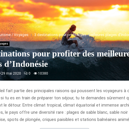
urisme / Voyages
3 destinations pour profiter des meilleures plages d’Ind
oyages
tinations pour profiter des meilleur
s d’Indonésie
29 mai 2020
0
10380
leil fait partie des principales raisons qui poussent les voyageurs à c
t si tu es en train de préparer ton séjour, tu te demandes sûrement q
t le détour. Entre climat tropical, climat équatorial et immense ar
les, le pays offre une diversité rare : plages de sable blanc, sable noir
se, spots de plongée, criques paisibles et stations balnéaires anim