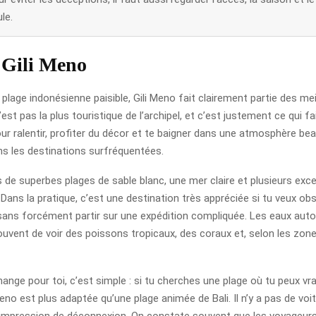
le.
e Gili Meno
 plage indonésienne paisible, Gili Meno fait clairement partie des mei
n’est pas la plus touristique de l’archipel, et c’est justement ce qui fa
pour ralentir, profiter du décor et te baigner dans une atmosphère b
s les destinations surfréquentées.
 de superbes plages de sable blanc, une mer claire et plusieurs exc
 Dans la pratique, c’est une destination très appréciée si tu veux obs
ans forcément partir sur une expédition compliquée. Les eaux autour
uvent de voir des poissons tropicaux, des coraux et, selon les zone
ange pour toi, c’est simple : si tu cherches une plage où tu peux vr
Meno est plus adaptée qu’une plage animée de Bali. Il n’y a pas de voitur
l’impression de déconnexion. On constate souvent que les voyageurs