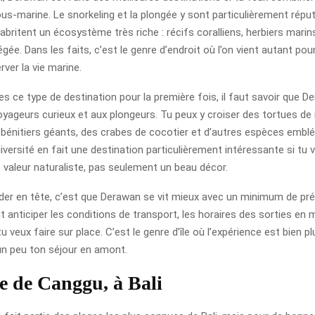
us-marine. Le snorkeling et la plongée y sont particulièrement réput
abritent un écosystème très riche : récifs coralliens, herbiers mari
gée. Dans les faits, c’est le genre d’endroit où l’on vient autant po
ver la vie marine.
es ce type de destination pour la première fois, il faut savoir que D
oyageurs curieux et aux plongeurs. Tu peux y croiser des tortues de
 bénitiers géants, des crabes de cocotier et d’autres espèces embl
iversité en fait une destination particulièrement intéressante si tu 
e valeur naturaliste, pas seulement un beau décor.
rder en tête, c’est que Derawan se vit mieux avec un minimum de pré
aut anticiper les conditions de transport, les horaires des sorties en 
tu veux faire sur place. C’est le genre d’île où l’expérience est bien p
un peu ton séjour en amont.
e de Canggu, à Bali