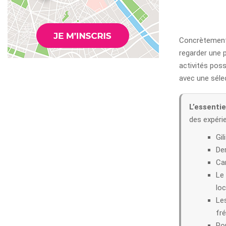
Concrètement, 
regarder une p
activités poss
avec une sélec
L’essentiel
des expéri
Gil
De
Can
Le 
loc
Les
fr
Pou