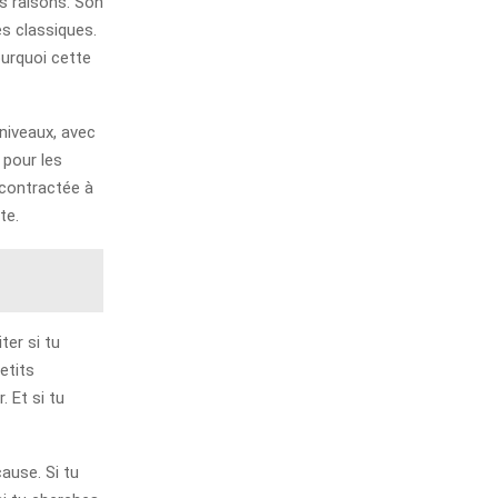
s raisons. Son
es classiques.
urquoi cette
 niveaux, avec
 pour les
contractée à
te.
ter si tu
etits
. Et si tu
ause. Si tu