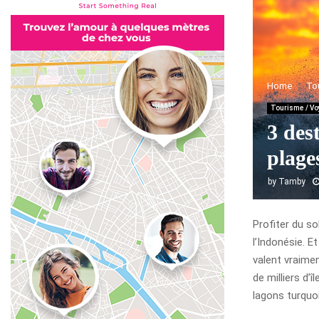
Home
To
Tourisme / V
3 des
plage
by
Tamby
Profiter du so
l’Indonésie. E
valent vraimen
de milliers d’î
lagons turquoi