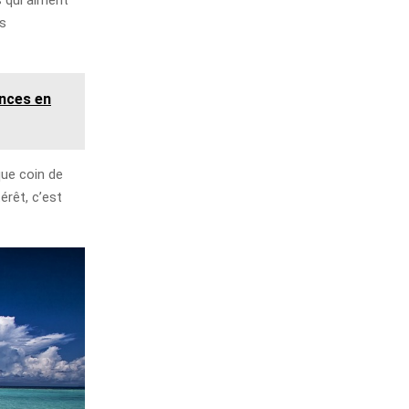
ls
ances en
que coin de
érêt, c’est