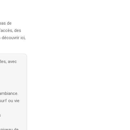
 pas de
l’accès, des
découvrir ici,
les, avec
.
’ambiance.
surf ou vie
s
e niveau de