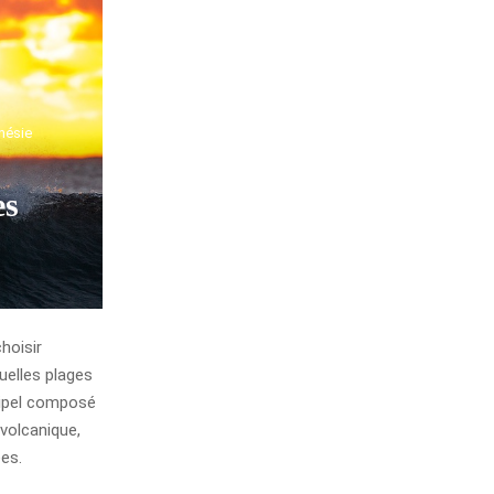
onésie
es
hoisir
uelles plages
chipel composé
 volcanique,
ées.