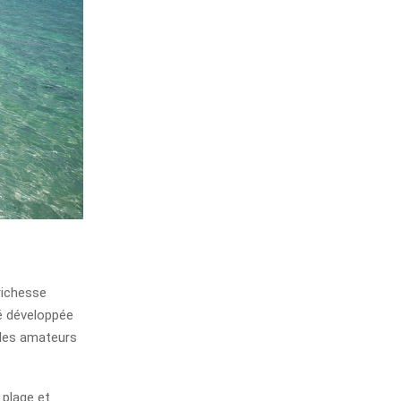
richesse
té développée
 des amateurs
 plage et