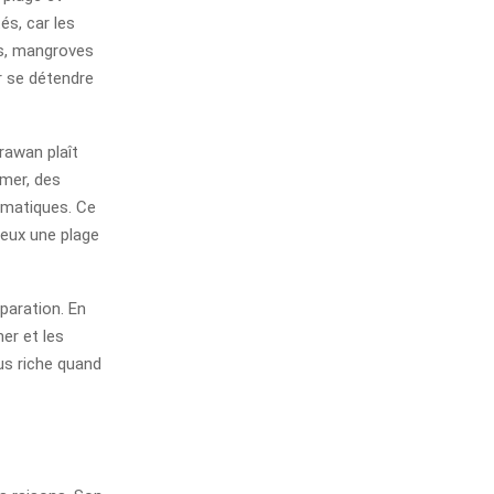
és, car les
ns, mangroves
ur se détendre
erawan plaît
 mer, des
ématiques. Ce
veux une plage
paration. En
mer et les
lus riche quand