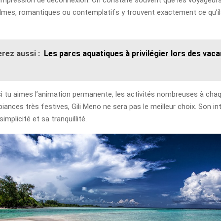
almes, romantiques ou contemplatifs y trouvent exactement ce qu’i
rez aussi :
Les parcs aquatiques à privilégier lors des vac
si tu aimes l’animation permanente, les activités nombreuses à cha
iances très festives, Gili Meno ne sera pas le meilleur choix. Son int
implicité et sa tranquillité.