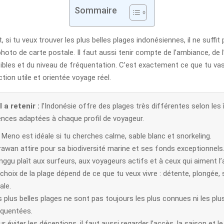
Sommaire
si tu veux trouver les plus belles plages indonésiennes, il ne suffit
hoto de carte postale. Il faut aussi tenir compte de l’ambiance, de 
ibles et du niveau de fréquentation. C’est exactement ce que tu vas 
tion utile et orientée voyage réel.
 a retenir :
l’Indonésie offre des plages très différentes selon les î
ences adaptées à chaque profil de voyageur.
i Meno est idéale si tu cherches calme, sable blanc et snorkeling.
rawan attire pour sa biodiversité marine et ses fonds exceptionnels
ggu plaît aux surfeurs, aux voyageurs actifs et à ceux qui aiment l
choix de la plage dépend de ce que tu veux vivre : détente, plongée, 
ale.
 plus belles plages ne sont pas toujours les plus connues ni les plu
équentées.
r éviter les déceptions, il faut aussi regarder l’accès, la saison et l