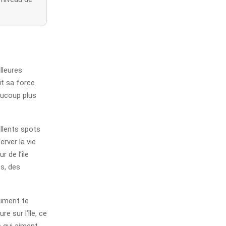
lleures
it sa force.
eaucoup plus
ellents spots
erver la vie
 de l’île
s, des
aiment te
e sur l’île, ce
 qui aiment