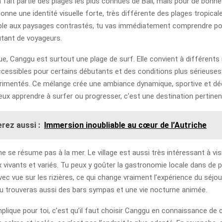
fait partie des plages les plus connues de Bali, mais pour de bonne
 donne une identité visuelle forte, très différente des plages tropical
ible aux paysages contrastés, tu vas immédiatement comprendre po
utant de voyageurs.
ue, Canggu est surtout une plage de surf. Elle convient à différents
cessibles pour certains débutants et des conditions plus sérieuses
rimentés. Ce mélange crée une ambiance dynamique, sportive et dé
 veux apprendre à surfer ou progresser, c’est une destination pertinen
rez aussi :
Immersion inoubliable au cœur de l’Autriche
 se résume pas à la mer. Le village est aussi très intéressant à visi
x vivants et variés. Tu peux y goûter la gastronomie locale dans de p
ec vue sur les rizières, ce qui change vraiment l’expérience du séjour
 tu trouveras aussi des bars sympas et une vie nocturne animée.
plique pour toi, c’est qu’il faut choisir Canggu en connaissance de c